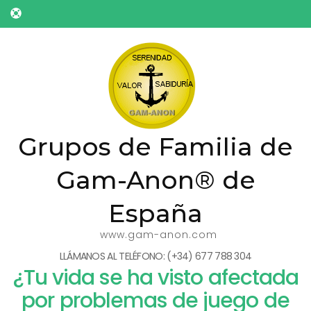
Saltar
al
contenido
(presiona
la
tecla
Intro)
Grupos de Familia de
Gam-Anon® de
España
www.gam-anon.com
LLÁMANOS AL TELÉFONO: (+34) 677 788 304
¿Tu vida se ha visto afectada
por problemas de juego de