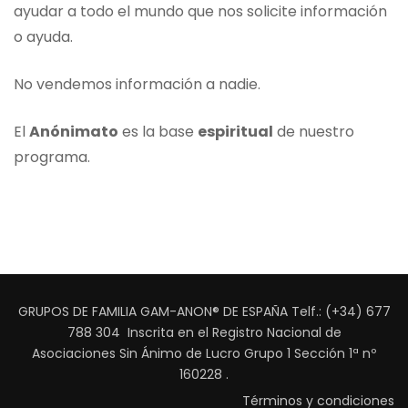
ayudar a todo el mundo que nos solicite información
o ayuda.
No vendemos información a nadie.
El
Anónimato
es la base
espiritual
de nuestro
programa.
GRUPOS DE FAMILIA GAM-ANON® DE ESPAÑA Telf.: (+34) 677
788 304 Inscrita en el Registro Nacional de
Asociaciones Sin Ánimo de Lucro Grupo 1 Sección 1ª nº
160228
.
Términos y condiciones